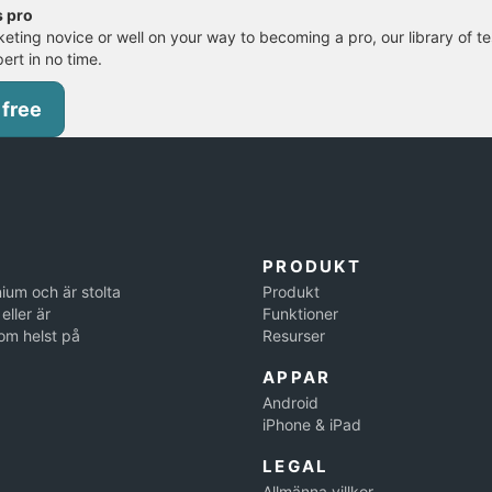
s pro
eting novice or well on your way to becoming a pro, our library of te
pert in no time.
 free
PRODUKT
ium och är stolta
Produkt
eller är
Funktioner
om helst på
Resurser
APPAR
Android
iPhone & iPad
LEGAL
Allmänna villkor