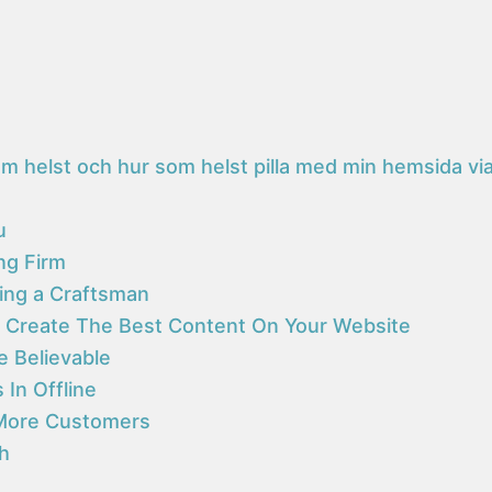
om helst och hur som helst pilla med min hemsida vi
u
ng Firm
ing a Craftsman
 Create The Best Content On Your Website
e Believable
In Offline
 More Customers
th