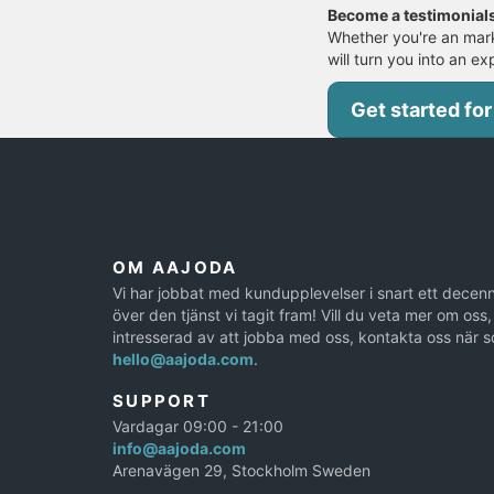
Become a testimonial
Whether you're an mark
will turn you into an ex
Get started for
OM AAJODA
Vi har jobbat med kundupplevelser i snart ett decenn
över den tjänst vi tagit fram! Vill du veta mer om oss, 
intresserad av att jobba med oss, kontakta oss när s
hello@aajoda.com
.
SUPPORT
Vardagar 09:00 - 21:00
info@aajoda.com
Arenavägen 29, Stockholm Sweden