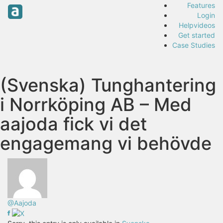
Features
Login
Helpvideos
Get started
Case Studies
(Svenska) Tunghantering
i Norrköping AB – Med
aajoda fick vi det
engagemang vi behövde
@Aajoda