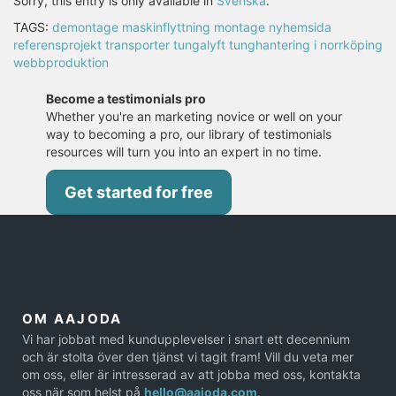
Sorry, this entry is only available in
Svenska
.
TAGS:
demontage
maskinflyttning
montage
nyhemsida
referensprojekt
transporter
tungalyft
tunghantering i norrköping
webbproduktion
Become a testimonials pro
Whether you're an marketing novice or well on your
way to becoming a pro, our library of testimonials
resources will turn you into an expert in no time.
Get started for free
OM AAJODA
Vi har jobbat med kundupplevelser i snart ett decennium
och är stolta över den tjänst vi tagit fram! Vill du veta mer
om oss, eller är intresserad av att jobba med oss, kontakta
oss när som helst på
hello@aajoda.com
.