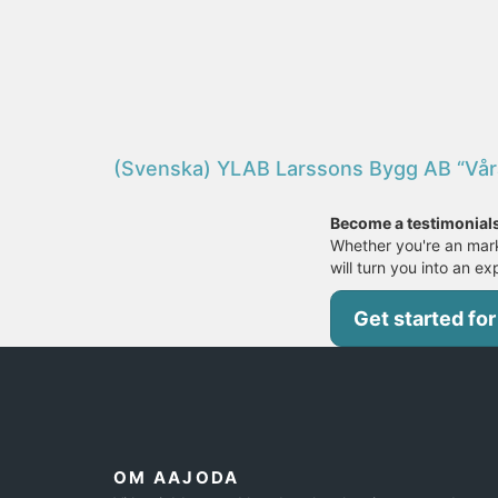
(Svenska) YLAB Larssons Bygg AB “Våra re
Become a testimonial
Whether you're an mark
will turn you into an ex
Get started for
OM AAJODA