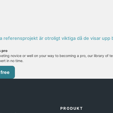
ferensprojekt är otroligt viktiga då de visar upp br
s pro
eting novice or well on your way to becoming a pro, our library of te
pert in no time.
 free
PRODUKT