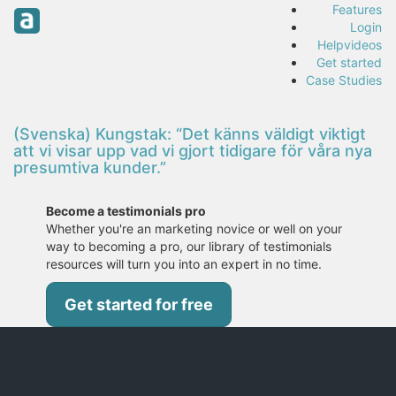
Features
Login
Helpvideos
Get started
Case Studies
(Svenska) Kungstak: “Det känns väldigt viktigt
att vi visar upp vad vi gjort tidigare för våra nya
presumtiva kunder.”
Become a testimonials pro
Whether you're an marketing novice or well on your
way to becoming a pro, our library of testimonials
resources will turn you into an expert in no time.
Get started for free