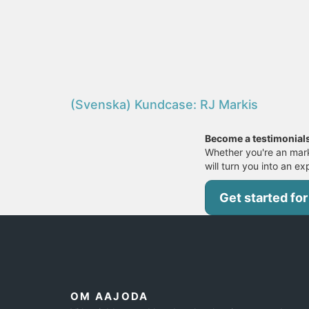
(Svenska) Kundcase: RJ Markis
Become a testimonial
Whether you're an mark
will turn you into an ex
Get started for
OM AAJODA