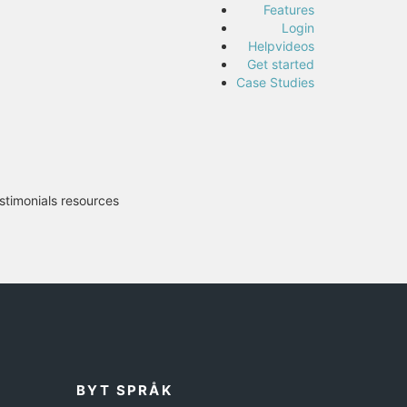
Features
Login
Helpvideos
Get started
Case Studies
stimonials resources
BYT SPRÅK