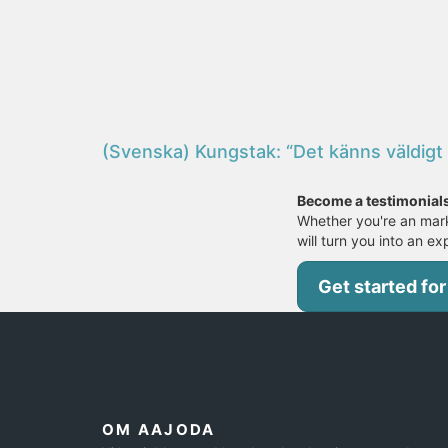
(Svenska) Kungstak: “Det känns väldigt vi
Become a testimonial
Whether you're an mark
will turn you into an ex
Get started for
OM AAJODA