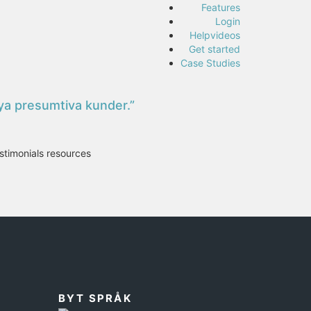
Features
Login
Helpvideos
Get started
Case Studies
 nya presumtiva kunder.”
stimonials resources
BYT SPRÅK