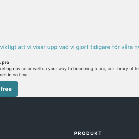
ktigt att vi visar upp vad vi gjort tidigare för våra
s pro
eting novice or well on your way to becoming a pro, our library of te
pert in no time.
 free
PRODUKT