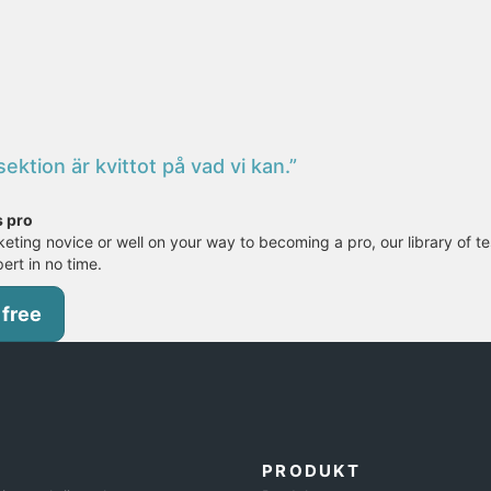
ktion är kvittot på vad vi kan.”
s pro
eting novice or well on your way to becoming a pro, our library of te
pert in no time.
 free
PRODUKT