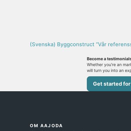
(Svenska) Byggconstruct “Vår referensse
Become a testimonial
Whether you're an mark
will turn you into an ex
Get started for
OM AAJODA