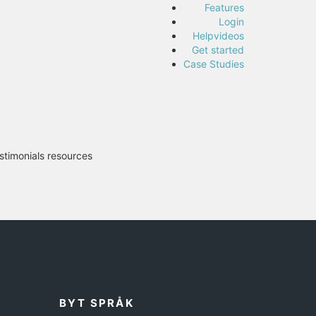
Features
Login
Helpvideos
Get started
Case Studies
stimonials resources
BYT SPRÅK