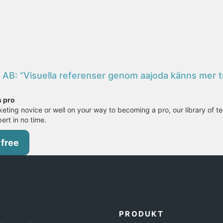
AB: “Visuella referenser genom aajoda känns mer tr
s pro
eting novice or well on your way to becoming a pro, our library of te
pert in no time.
 free
PRODUKT