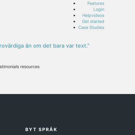
Features
Login
Helpvideos
Get started
Case Studies
ovärdiga än om det bara var text.”
stimonials resources
BYT SPRÅK