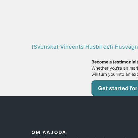
(Svenska) Vincents Husbil och Husvagn 
Become a testimonial
Whether you're an mark
will turn you into an ex
Get started for
OM AAJODA