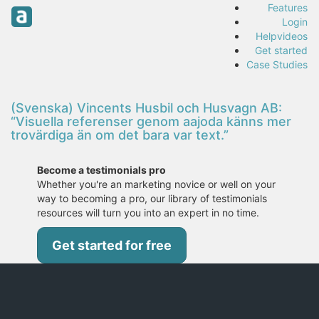
Features
Login
Helpvideos
Get started
Case Studies
(Svenska) Vincents Husbil och Husvagn AB:
“Visuella referenser genom aajoda känns mer
trovärdiga än om det bara var text.”
Become a testimonials pro
Whether you're an marketing novice or well on your
way to becoming a pro, our library of testimonials
resources will turn you into an expert in no time.
Get started for free