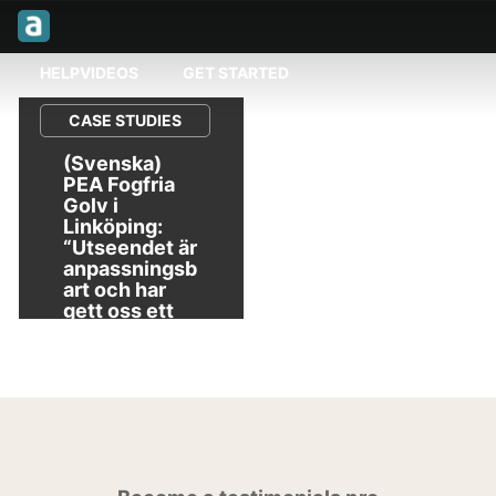
HELPVIDEOS
GET STARTED
CASE STUDIES
(Svenska)
PEA Fogfria
Golv i
Linköping:
“Utseendet är
anpassningsb
art och har
gett oss ett
proffsigare
helhetsintryc
k”