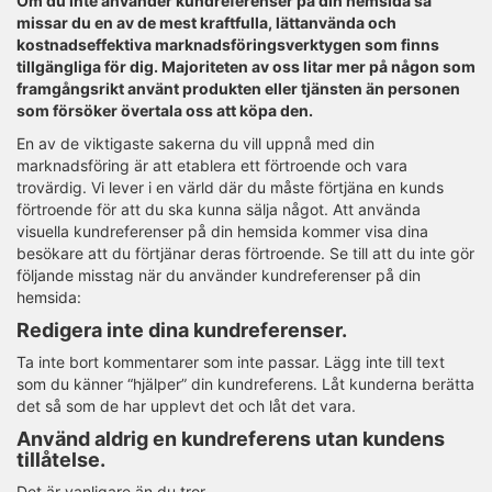
Om du inte använder kundreferenser på din hemsida så
missar du en av de mest kraftfulla, lättanvända och
kostnadseffektiva marknadsföringsverktygen som finns
tillgängliga för dig.
Majoriteten av oss litar mer på någon som
framgångsrikt använt produkten eller tjänsten än personen
som försöker övertala oss att köpa den.
En av de viktigaste sakerna du vill uppnå med din
marknadsföring är att etablera ett förtroende och vara
trovärdig. Vi lever i en värld där du måste förtjäna en kunds
förtroende för att du ska kunna sälja något. Att använda
visuella kundreferenser på din hemsida kommer visa dina
besökare att du förtjänar deras förtroende. Se till att du inte gör
följande misstag när du använder kundreferenser på din
hemsida:
Redigera inte dina kundreferenser.
Ta inte bort kommentarer som inte passar. Lägg inte till text
som du känner “hjälper” din kundreferens. Låt kunderna berätta
det så som de har upplevt det och låt det vara.
Använd aldrig en kundreferens utan kundens
tillåtelse.
Det är vanligare än du tror.