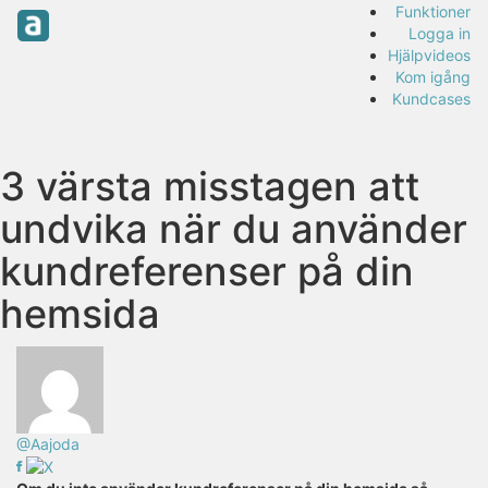
Funktioner
Logga in
Hjälpvideos
Kom igång
Kundcases
3 värsta misstagen att
undvika när du använder
kundreferenser på din
hemsida
@Aajoda