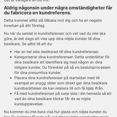
Aldrig någonsin under några omständigheter får
du fabricera en kundreferens.
Detta kommer alltid slå tillbaka mot dig och ha en negativ
inverkan på ditt företag.
Nu när du samlat in kundreferenser och vet vad du
inte
ska
göra, är det dags att visa upp dina nöjda kunder till dina
besökare. Se alltid till att du:
Har en hel sida dedikerad till dina kundreferenser.
Kategoriserar dina kundreferenser. Detta underlättar för
dina besökare att identifiera sig med någon av dina
tidigare kunder. Du förenklar på så vis beslutsprocessen
för dina presumtiva kunder.
Placera dina kundreferenser på startsidan med till
exempel en snygg slider som direkt ger dina besökare
kundberättelser de kan relatera till och få hjälp ifrån.
Få med kundreferenser på varje sida i din hemsida så att
vart än dina besökare klickar får de se nöjda
kundupplevelser.
Nu kommer du inte bara visa hur glada och nöjda kunder du
har. Du kommer få reda på vad dina kunder uppskattar mest