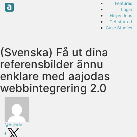
Features
Login
Helpvideos
Get started
Case Studies
(Svenska) Få ut dina
referensbilder ännu
enklare med aajodas
webbintegrering 2.0
@Aajoda