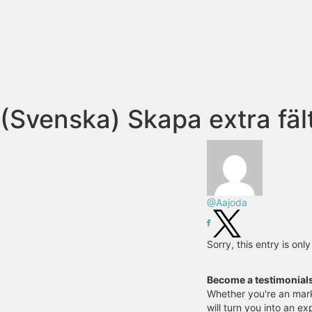
(Svenska) Skapa extra fäl
@Aajoda
Sorry, this entry is onl
Become a testimonial
Whether you're an mark
will turn you into an ex