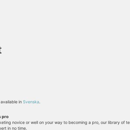
t
y available in
Svenska
.
s pro
eting novice or well on your way to becoming a pro, our library of te
pert in no time.