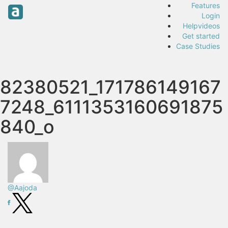
Features
Login
Helpvideos
Get started
Case Studies
82380521_171786149167
7248_6111353160691875
840_o
@Aajoda